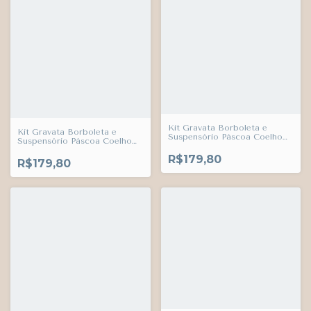
Kit Gravata Borboleta e
Kit Gravata Borboleta e
Suspensório Páscoa Coelho
Suspensório Páscoa Coelho
Encanto Listras Adulto
Encanto Listras Adulto
Infantil Bebê Índigo Trend
R$179,80
Infantil Bebê Índigo Trend
R$179,80