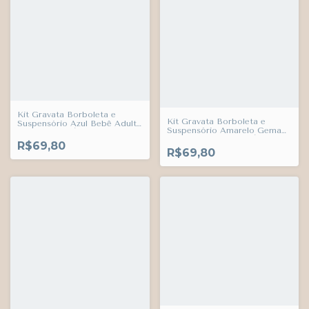
Kit Gravata Borboleta e
Kit Gravata Borboleta e
Suspensório Azul Bebê Adulto
Suspensório Amarelo Gema
Infantil Bebê Índigo Trend
Adulto Infantil Bebê Índigo
R$69,80
Trend
R$69,80