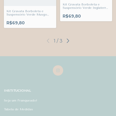
Kit Gravata Borboleta e
Suspensório Verde Inglaterra
Império Adulto Infantil Bebê
Kit Gravata Borboleta e
Índigo Trend
Suspensório Verde Musgo
R$69,80
Veludo Adulto Infantil Bebê
Índigo Trend
R$69,80
1
/
3
INSTITUCIONAL
Seja um Franqueado!
Tabela de Medidas