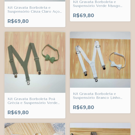
Kit Gravata Borboleta e
Suspensório Verde Musgo
Kit Gravata Borboleta e
Adulto Infantil Bebê Índigo
Suspensório Cinza Claro Aço
Trend
R$69,80
Escovado Europa Índigo
Trend
R$69,80
Kit Gravata Borboleta e
Suspensório Branco Linho
Kit Gravata Borboleta Poá
Adulto Infantil Bebê Índigo
Grécia e Suspensório Verde
Trend
R$69,80
Oliva Adulto Infantil Bebê
Índigo Trend
R$69,80