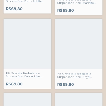
Suspensório Preto Adulto
Suspensório Azul Marinho
Infantil Bebê Índigo Trend
Veludo Adulto Infantil Bebê
R$69,80
Índigo Trend
R$69,80
Kit Gravata Borboleta e
Kit Gravata Borboleta e
Suspensório Dublin Lilás
Suspensório Azul Royal
Adulto Infantil Bebê Índigo
Adulto Infantil Bebê Índigo
Trend
Trend
R$69,80
R$69,80