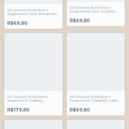
Kit Gravata Borboleta e
Kit Gravata Borboleta e
Suspensório Urso Aviador
Suspensório Urso Brinquedos
Adulto Infantil Bebê Índigo
Aviador Vintage Adulto
Trend
R$69,80
Infantil Bebê Índigo Trend
R$69,80
Kit Gravata Borboleta e
Kit Gravata Borboleta e
Suspensório Galinha
Suspensório Filadélfia Adulto
Pintadinha Adulto Infantil
Infantil Bebê Índigo Trend
Bebê Índigo Trend
R$179,80
R$69,80