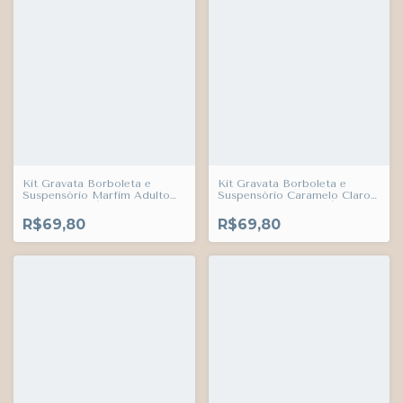
Kit Gravata Borboleta e
Kit Gravata Borboleta e
Suspensório Marfim Adulto
Suspensório Caramelo Claro
Infantil Bebê Índigo Trend
Adulto Infantil Bebê Índigo
Trend
R$69,80
R$69,80