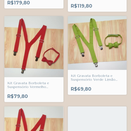
Adulto Infantil Bebê Índigo
R$179,80
Trend
R$119,80
Kit Gravata Borboleta e
Suspensório Verde Limão
Kit Gravata Borboleta e
Adulto Infantil Bebê Índigo
Suspensório Vermelho
Trend
R$69,80
Bordada Personalizada
Iniciais do Nome Adulto
R$79,80
Infantil Bebê Índigo Trend