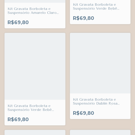
Kit Gravata Borboleta e
Suspensório Verde Bebê
Kit Gravata Borboleta e
Adulto Infantil Bebê Índigo
Suspensório Amarelo Claro
Trend
Bahamas Adulto Infantil Bebê
R$69,80
Índigo Trend
R$69,80
Kit Gravata Borboleta e
Suspensório Dublin Rosa
Kit Gravata Borboleta e
Adulto Infantil Bebê Índigo
Suspensório Verde Bebê
Trend
R$69,80
França Adulto Infantil Bebê
Índigo Trend
R$69,80