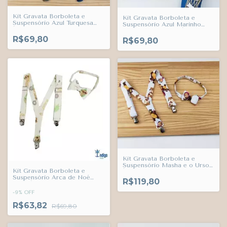
Kit Gravata Borboleta e
Kit Gravata Borboleta e
Suspensório Azul Turquesa
Suspensório Azul Marinho
Índigo Trend
Bélgica Marinheiro Índigo
Trend
R$69,80
R$69,80
Kit Gravata Borboleta e
Suspensório Masha e o Urso
Kit Gravata Borboleta e
Índigo Trend
Suspensório Arca de Noé
R$119,80
Leão Índigo Trend
-
9
%
OFF
R$63,82
R$69,80