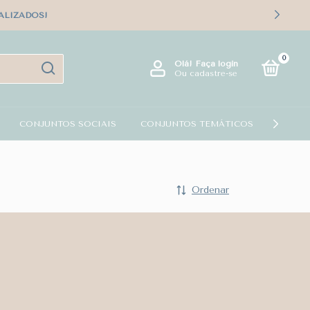
ALIZADOS!
0
Olá!
Faça login
Ou cadastre-se
CONJUNTOS SOCIAIS
CONJUNTOS TEMÁTICOS
KIT PA
Ordenar