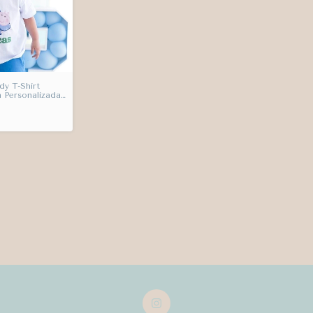
y T-Shirt
 Personalizada
a Criança
 Bebê Índigo