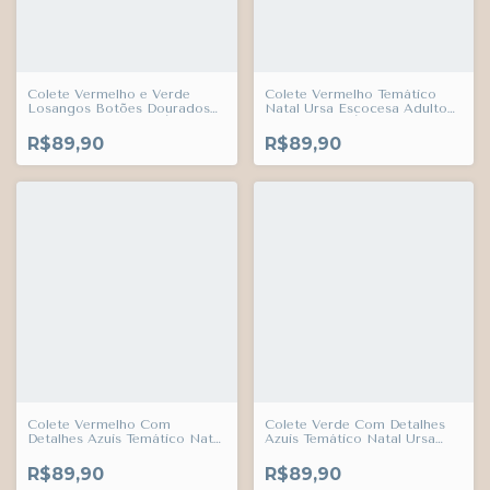
Colete Vermelho e Verde
Colete Vermelho Temático
Losangos Botões Dourados
Natal Ursa Escocesa Adulto
Adulto Infantil Bebê Índigo
Infantil Bebê Índigo Trend
Trend
R$89,90
R$89,90
Colete Vermelho Com
Colete Verde Com Detalhes
Detalhes Azuis Temático Natal
Azuis Temático Natal Ursa
Urso Escocês Adulto Infantil
Escocesa Adulto Infantil Bebê
Bebê Índigo Trend
Índigo Trend
R$89,90
R$89,90