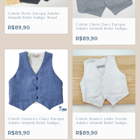
Colete Preto Europa Adulto
Infantil Bebê Índigo Trend
Colete Cinza Claro Europa
R$89,90
Adulto Infantil Bebê Índigo
Trend
R$89,90
Colete Branco Linho Social
Colete Grisáceo Claro Europa
Adulto Infantil Bebê Índigo
Adulto Infantil Bebê Índigo
Trend
Trend
R$89,90
R$89,90