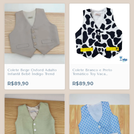
Colete Bege Oxford Adulto
Colete Branco e Preto
Infantil Bebê Índigo Trend
Temático Toy Vaca
Brinquedos Adulto Infantil
Bebê Índigo Trend
R$89,90
R$89,90