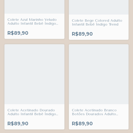
Colete Azul Marinho Veludo
Colete Bege Colored Adulto
Adulto Infantil Bebê Índigo
Infantil Bebê Índigo Trend
Trend
R$89,90
R$89,90
Colete Acetinado Dourado
Colete Acetinado Branco
Adulto Infantil Bebê Índigo
Botões Dourados Adulto
Trend
Infantil Bebê Índigo Trend
R$89,90
R$89,90