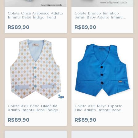
Colete Cinza Arabesco Adulto
Colete Branco Temático
Infantil Bebê Índigo Trend
Safári Baby Adulto Infantil
Bebê Índigo Trend
R$89,90
R$89,90
Colete Azul Bebê Filadélfia
Colete Azul Maya Esporte
Adulto Infantil Bebê Índigo
Fino Adulto Infantil Bebê
Trend
Índigo Trend
R$89,90
R$89,90