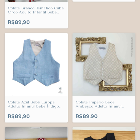
Colete Branco Temático Cuba
Circo Adulto Infantil Bebê
Índigo Trend
R$89,90
Colete Azul Bebê Europa
Colete Império Bege
Adulto Infantil Bebê Índigo
Arabesco Adulto Infantil
Trend
Bebê Índigo Trend
R$89,90
R$89,90