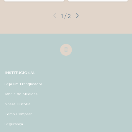
1
/
2
INSTITUCIONAL
Seja um Franqueado!
Tabela de Medidas
Nossa História
Como Comprar
Segurança