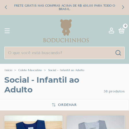
FRETE GRÁTIS NAS COMPRAS ACIMA DE R$ 450,00 PARA TODO O
BRASIL.
0
Início
>
Colete Masculino
>
Social - Infantil ao Adulto
Social - Infantil ao
Adulto
58 produtos
ORDENAR