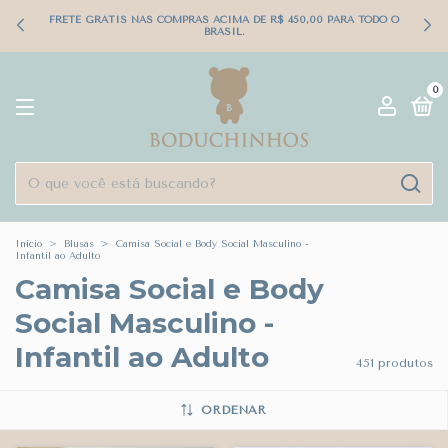
FRETE GRÁTIS NAS COMPRAS ACIMA DE R$ 450,00 PARA TODO O
BRASIL.
0
Início
>
Blusas
>
Camisa Social e Body Social Masculino -
Infantil ao Adulto
Camisa Social e Body
Social Masculino -
Infantil ao Adulto
451 produtos
ORDENAR