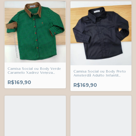
Camisa Social ou Body Verde
Camisa Social ou Body Preto
Caramelo Xadrez Veneza
Amsterdã Adulto Infantil
Adulto Infantil Bebê Índigo
Bebê Índigo Trend
Trend
R$169,90
R$169,90