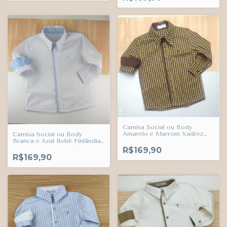
Camisa Social ou Body
Amarelo e Marrom Xadrez
Camisa Social ou Body
Veneza Adulto Infantil Bebê
Branca e Azul Bebê Finlândia
Índigo Trend
Adulto Infantil Bebê Índigo
R$169,90
Trend
R$169,90