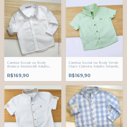
Camisa Social ou Body
Camisa Social ou Body Verde
Branca Amsterdã Adulto
Claro Cidreira Adulto Infantil
Infantil Bebê Índigo Trend
Bebê Índigo Trend
R$169,90
R$169,90