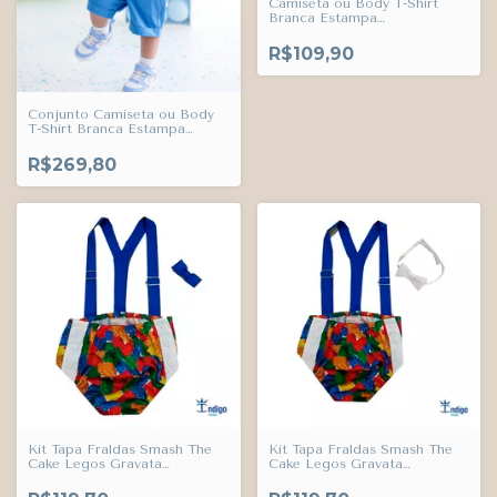
Camiseta ou Body T-Shirt
Branca Estampa
Personalizada Nome e Idade
da Criança Adulto Infantil
R$109,90
Bebê Índigo Trend
Conjunto Camiseta ou Body
T-Shirt Branca Estampa
Personalizada Nome e Idade
da Criança e Bermuda Azul
R$269,80
Maya Esporte Fino Índigo
Trend
Kit Tapa Fraldas Smash The
Kit Tapa Fraldas Smash The
Cake Legos Gravata
Cake Legos Gravata
Borboleta e Suspensório Azul
Borboleta Branca e
Royal Índigo Trend
Suspensório Azul Royal