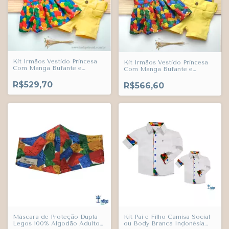
Kit Irmãos Vestido Princesa
Kit Irmãos Vestido Princesa
Com Manga Bufante e
Com Manga Bufante e
Camisa Social ou Body Legos
Camisa Social ou Body Legos
Brinquedos e Bermuda Casual
Brinquedos Bermuda Casual e
R$529,70
R$566,60
Amarelo Canário Índigo Trend
Babador ou Bandana Amarelo
Canário Índigo Trend
Máscara de Proteção Dupla
Kit Pai e Filho Camisa Social
Legos 100% Algodão Adulto
ou Body Branca Indonésia