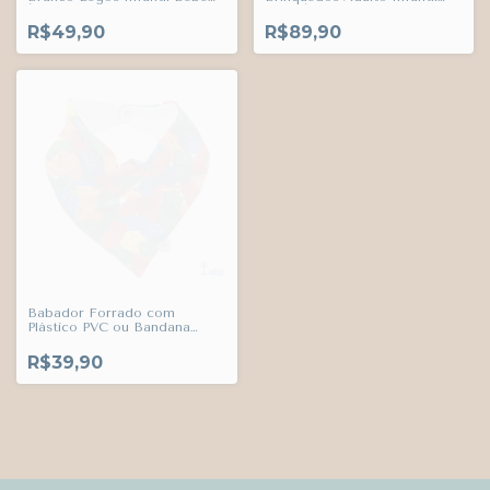
Índigo Trend
Bebê Índigo Trend
R$49,90
R$89,90
Babador Forrado com
Plástico PVC ou Bandana
Legos Brinquedos Adulto
Infantil Bebê Índigo Trend
R$39,90