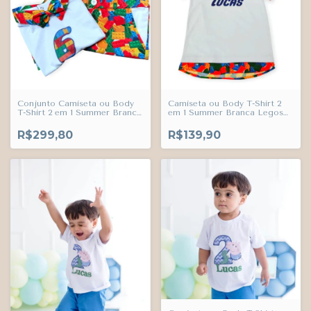
Conjunto Camiseta ou Body
Camiseta ou Body T-Shirt 2
T-Shirt 2 em 1 Summer Branca
em 1 Summer Branca Legos
Legos Brinquedos Nome
Brinquedos Nome Estampado
Estampado Personalizado e
Personalizado Adulto Infantil
R$299,80
R$139,90
Bermuda Legos Brinquedos
Bebê Índigo Trend
Esporte Fino Índigo Trend