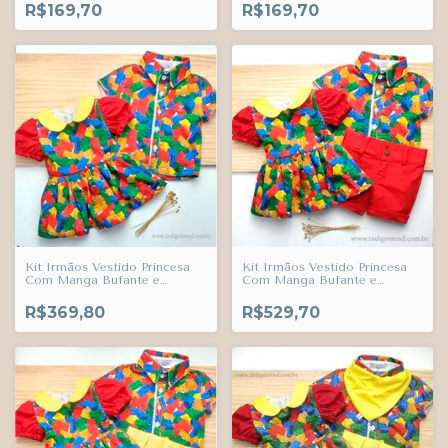
Suspensório Legos Índigo
Suspensório Legos Índigo
R$169,70
R$169,70
Trend
Trend
Kit Irmãos Vestido Princesa
Kit Irmãos Vestido Princesa
Com Manga Bufante e
Com Manga Bufante e
Camisa Social ou Body Legos
Camisa Social ou Body Legos
Brinquedos Índigo Trend
Brinquedos e Bermuda Casual
R$369,80
R$529,70
Vermelha Índigo Trend