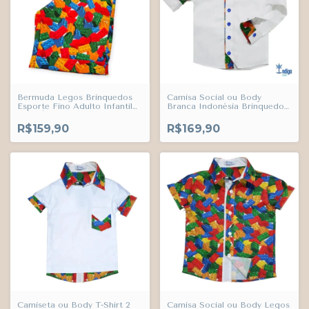
Bermuda Legos Brinquedos
Camisa Social ou Body
Esporte Fino Adulto Infantil
Branca Indonésia Brinquedos
Bebê Índigo Trend
Legos Adulto Infantil Bebê
Índigo Trend
R$159,90
R$169,90
Camiseta ou Body T-Shirt 2
Camisa Social ou Body Legos