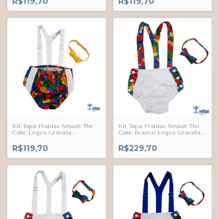
R$119,70
R$119,70
Índigo Trend
Kit Tapa Fraldas Smash The
Kit Tapa Fraldas Smash The
Cake Legos Gravata
Cake Branco Legos Gravata
Borboleta Amarelo Gema e
Borboleta e Suspensório
Suspensório Branco Índigo
Legos Índigo Trend
R$119,70
R$229,70
Trend