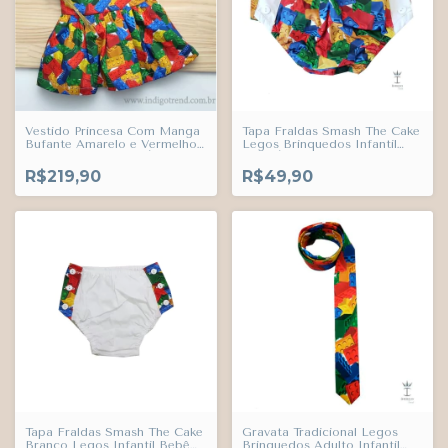
Vestido Princesa Com Manga
Tapa Fraldas Smash The Cake
Bufante Amarelo e Vermelho
Legos Brinquedos Infantil
Legos Infantil Bebê Índigo
Bebê Índigo Trend
Trend
R$219,90
R$49,90
Tapa Fraldas Smash The Cake
Gravata Tradicional Legos
Branco Legos Infantil Bebê
Brinquedos Adulto Infantil