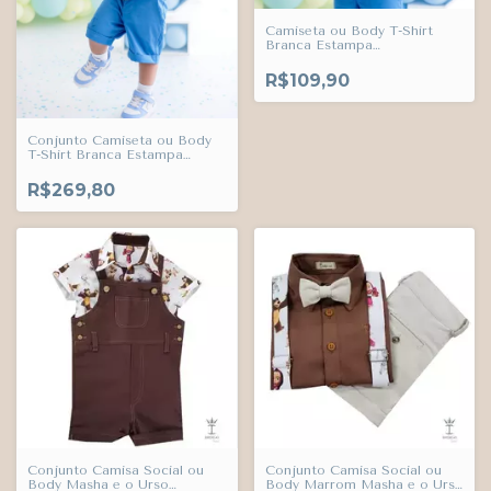
Camiseta ou Body T-Shirt
Branca Estampa
Personalizada Nome e Idade
da Criança Adulto Infantil
R$109,90
Bebê Índigo Trend
Conjunto Camiseta ou Body
T-Shirt Branca Estampa
Personalizada Nome e Idade
da Criança e Bermuda Azul
R$269,80
Maya Esporte Fino Índigo
Trend
Conjunto Camisa Social ou
Conjunto Camisa Social ou
Body Masha e o Urso
Body Marrom Masha e o Urso