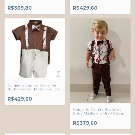
Jardineira Marrom Esporte
Bermuda Esporte Fino e
Fino Índigo Trend
Gravata Borboleta Branca e
R$369,80
R$429,60
Suspensório Masha e o Urso
Índigo Trend
Conjunto Camisa Social ou
Body Marrom Masha e o Urso
Bermuda Branca Esporte Fino
Gravata Borboleta e
R$429,60
Suspensório Masha e o Urso
Índigo Trend
Conjunto Camisa Social ou
Body Masha e o Urso Calça
Esporte Fino Gravata
Borboleta e Suspensório
R$379,60
Marrom Índigo Trend