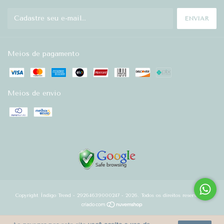
Meios de pagamento
Meios de envio
Copyright Índigo Trend - 29264639000247 - 2026. Todos os direitos reservados.