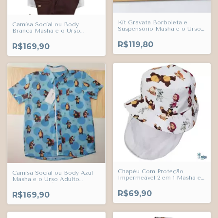
Kit Gravata Borboleta e
Camisa Social ou Body
Suspensório Masha e o Urso
Branca Masha e o Urso
Índigo Trend
Adulto Infantil Bebê Índigo
R$119,80
Trend
R$169,90
Chapéu Com Proteção
Camisa Social ou Body Azul
Impermeável 2 em 1 Masha e
Masha e o Urso Adulto
o Urso Adulto Infantil Bebê
Infantil Bebê Índigo Trend
Índigo Trend
R$69,90
R$169,90