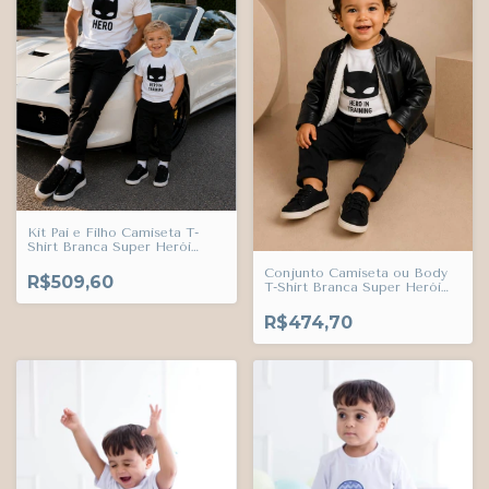
Kit Pai e Filho Camiseta T-
Shirt Branca Super Herói
Hero Camiseta ou Body T-
Conjunto Camiseta ou Body
Shirt Branca Super Herói
R$509,60
T-Shirt Branca Super Herói
Hero In Training e Calça Preta
Hero In Training Calça Preta
Esporte Fino Adulto Infantil
Esporte Fino e Jaqueta
Bebê Índigo Trend
R$474,70
Forrada Peluciada
Antialérgica Antártida Preto
Couro Ecológico Índigo Trend