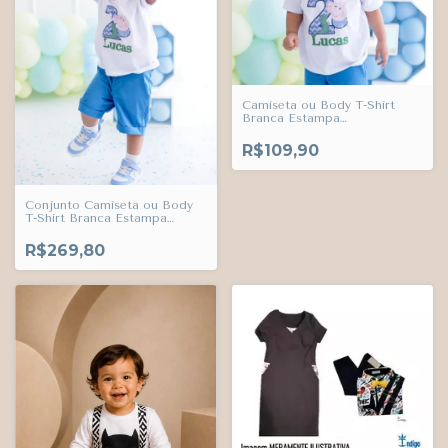
Camiseta ou Body T-Shirt
Branca Estampa
Personalizada Nome e Idade
da Criança Adulto Infantil
R$109,90
Bebê Índigo Trend
Conjunto Camiseta ou Body
T-Shirt Branca Estampa
Personalizada Nome e Idade
da Criança e Bermuda Azul
R$269,80
Maya Esporte Fino Índigo
Trend