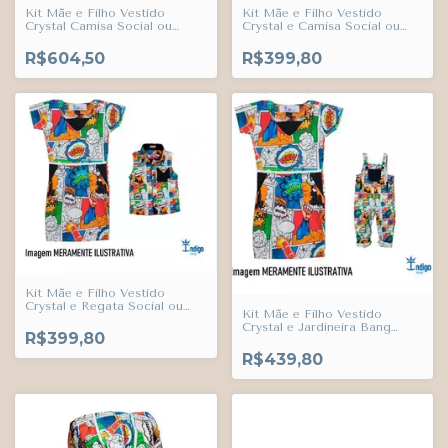
Kit Mãe e Filho Vestido
Kit Mãe e Filho Vestido
Crystal Camisa Social ou
Crystal e Camisa Social ou
Body Hanôver Super Heróis
Body Bang Super Heróis
Calça Casual e Suspensório
Índigo Trend
R$604,50
R$399,80
Preto e Gravata Borboleta
Amarelo Canário Índigo Trend
Kit Mãe e Filho Vestido
Crystal e Regata Social ou
Kit Mãe e Filho Vestido
Body Com Bolso Bang Super
Crystal e Jardineira Bang
Heróis Índigo Trend
R$399,80
Super Heróis Índigo Trend
R$439,80