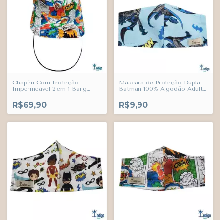
Chapéu Com Proteção
Máscara de Proteção Dupla
Impermeável 2 em 1 Bang
Batman 100% Algodão Adulto
Super Heróis Adulto Infantil
Juvenil Infantil Índigo Trend
Bebê Índigo Trend
R$69,90
R$9,90