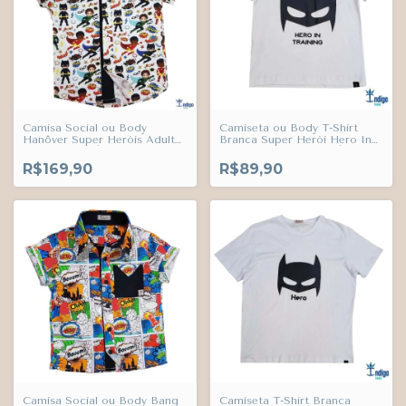
Camisa Social ou Body
Camiseta ou Body T-Shirt
Hanôver Super Heróis Adulto
Branca Super Herói Hero In
Infantil Bebê Índigo Trend
Training Infantil Bebê Índigo
Trend
R$169,90
R$89,90
Camisa Social ou Body Bang
Camiseta T-Shirt Branca