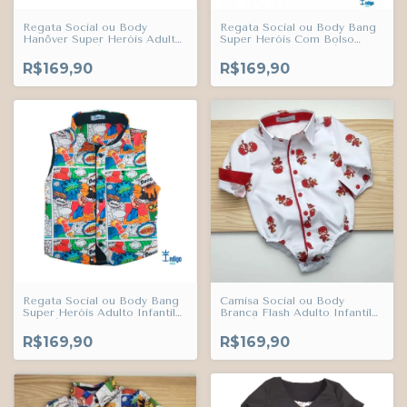
Regata Social ou Body
Regata Social ou Body Bang
Hanôver Super Heróis Adulto
Super Heróis Com Bolso
Infantil Bebê Índigo Trend
Adulto Infantil Bebê Índigo
Trend
R$169,90
R$169,90
Regata Social ou Body Bang
Camisa Social ou Body
Super Heróis Adulto Infantil
Branca Flash Adulto Infantil
Bebê Índigo Trend
Bebê Índigo Trend
R$169,90
R$169,90