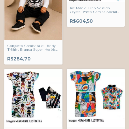
Kit Mãe e Filho Vestido
Crystal Preto Camisa Social
ou Body Hanôver Super
Heróis Calça Casual e
R$604,50
Suspensório Preto e Gravata
Borboleta Amarelo Canário
Índigo Trend
Conjunto Camiseta ou Body
T-Shirt Branca Super Heróis
Hero In Training Calça Preta
Esporte Fino e Suspensório
R$284,70
Líbano Índigo Trend