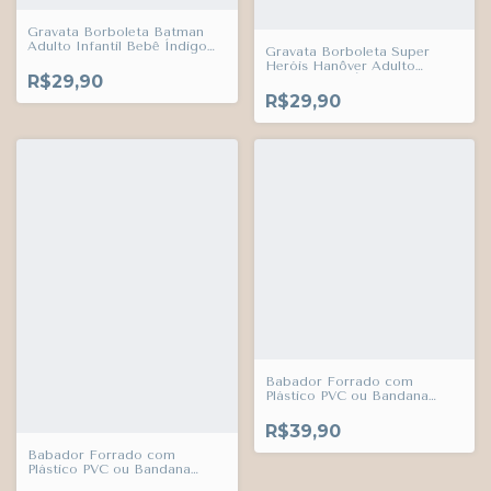
Gravata Borboleta Batman
Adulto Infantil Bebê Índigo
Gravata Borboleta Super
Trend
Heróis Hanôver Adulto
R$29,90
Infantil Bebê Índigo Trend
R$29,90
Babador Forrado com
Plástico PVC ou Bandana
Super-Heróis Bang Adulto
Infantil Bebê Índigo Trend
R$39,90
Babador Forrado com
Plástico PVC ou Bandana
Hanôver Super-Heróis Adulto