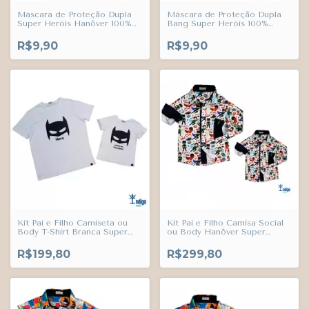
Máscara de Proteção Dupla
Máscara de Proteção Dupla
Super Heróis Hanôver 100%
Bang Super Heróis 100%
Algodão Adulto Juvenil
Algodão Adulto Juvenil
Infantil Índigo Trend
Infantil Índigo Trend
R$9,90
R$9,90
Kit Pai e Filho Camiseta ou
Kit Pai e Filho Camisa Social
Body T-Shirt Branca Super
ou Body Hanôver Super
Herói Hero In Training Índigo
Heróis Índigo Trend
Trend
R$199,80
R$299,80