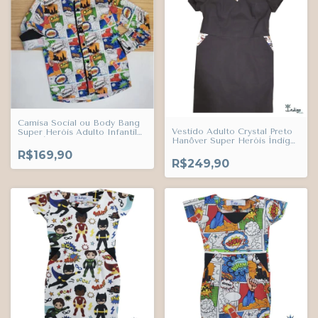
Camisa Social ou Body Bang
Vestido Adulto Crystal Preto
Super Heróis Adulto Infantil
Hanôver Super Heróis Índigo
Bebê Índigo Trend
Trend
R$169,90
R$249,90