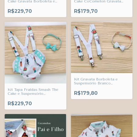
Cake Gravata Borboleta e
Cake CoComelon Gravata
Suspensório CoComelon
Borboleta e Suspensório
Índigo Trend
Malibu Índigo Trend
R$229,70
R$179,70
Kit Gravata Borboleta e
Suspensório Branco
CoComelon Adulto Infantil
Kit Tapa Fraldas Smash The
Bebê Índigo Trend
R$179,80
Cake e Suspensório
CoComelon e Gravata
Borboleta Malibu Índigo
R$229,70
Trend