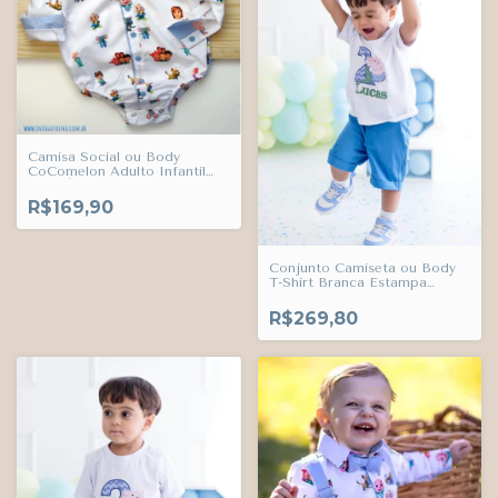
Camisa Social ou Body
CoComelon Adulto Infantil
Bebê Índigo Trend
R$169,90
Conjunto Camiseta ou Body
T-Shirt Branca Estampa
Personalizada Nome e Idade
da Criança e Bermuda Azul
R$269,80
Maya Esporte Fino Índigo
Trend