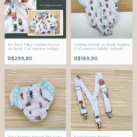
Kit Pai e Filho Camisa Social
Camisa Social ou Body Malibu
ou Body CoComelon Índigo
CoComelon Adulto Infantil
Trend
Bebê Índigo Trend
R$299,80
R$169,90
Tapa Fraldas Smash The Cake
Suspensório Branco