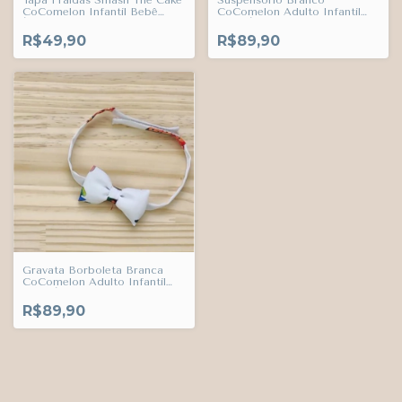
CoComelon Infantil Bebê
CoComelon Adulto Infantil
Índigo Trend
Bebê Índigo Trend
R$49,90
R$89,90
Gravata Borboleta Branca
CoComelon Adulto Infantil
Bebê Índigo Trend
R$89,90