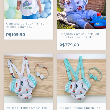
Camiseta ou Body T-Shirt
Branca Estampa
Personalizada Nome e Idade
da Criança Adulto Infantil
Conjunto Camisa Social ou
R$109,90
Bebê Índigo Trend
Body CoComelon Calça
Esporte Fino Botão Branco
Gravata Borboleta e
R$379,60
Suspensório Azul Bebê Índigo
Trend
Kit Tapa Fraldas Smash The
Kit Tapa Fraldas Smash The