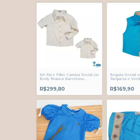
Kit Pai e Filho Camisa Social ou
Regata Social o
Body Branca Barcelona
Turquesa e Ver
Amarelo Índigo Trend
Eslovênia Poá Ad
Bebê Índigo Tr
R$299,80
R$169,90