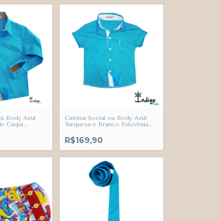
ou Body Azul
Camisa Social ou Body Azul
de Caqui
Turquesa e Branco Eslovênia
dulto Infantil
Poá Adulto Infantil Bebê Índigo
end
Trend
R$169,90