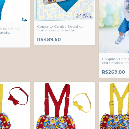
Conjunto Camisa Social ou
a Social ou
Body Branca Gravata
avata
Borboleta e Suspensório
spensório
Galinha Pintadinha e Bermuda
R$489,60
nha e Calça
Esporte Fino Azul Turquesa
ul Turquesa
Índigo Trend
Conjunto Camis
Shirt Branca E
Personalizada 
Criança e Berm
R$269,80
Esporte Fino Í