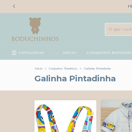
F
CATEGORIAS
INÍCIO
CONJUNTOS BATIZADO
Início
>
Conjuntos Temáticos
>
Galinha Pintadinha
Galinha Pintadinha