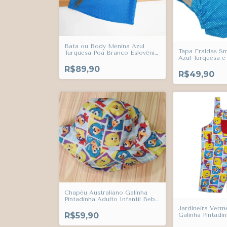
Bata ou Body Menina Azul
Tapa Fraldas S
Turquesa Poá Branco Eslovênia
Azul Turquesa e
Infantil Bebê Índigo Trend
Eslovênia Infant
R$89,90
Trend
R$49,90
Chapéu Australiano Galinha
Pintadinha Adulto Infantil Bebê
Índigo Trend
Jardineira Verm
R$59,90
Galinha Pintadin
Índigo Trend