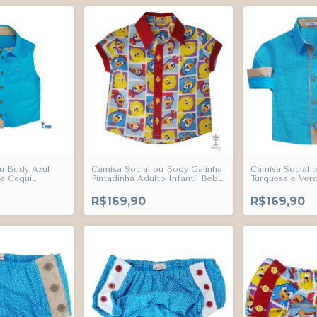
u Body Azul
Camisa Social ou Body Galinha
Camisa Social 
de Caqui
Pintadinha Adulto Infantil Bebê
Turquesa e Ver
ulto Infantil
Índigo Trend
Eslovênia Poá A
end
Bebê Índigo Tr
R$169,90
R$169,90