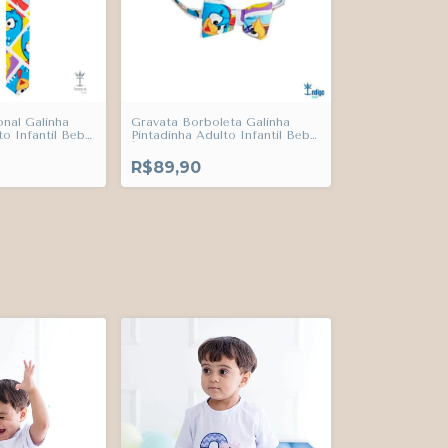
onal Galinha
Gravata Borboleta Galinha
to Infantil Bebê
Pintadinha Adulto Infantil Bebê
Índigo Trend
R$89,90