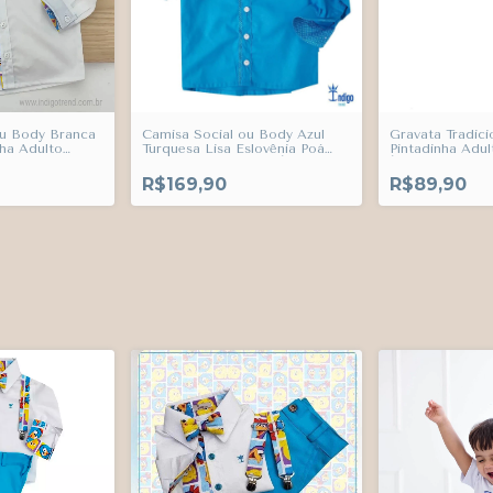
ou Body Branca
Camisa Social ou Body Azul
Gravata Tradici
nha Adulto
Turquesa Lisa Eslovênia Poá
Pintadinha Adul
ndigo Trend
Adulto Infantil Bebê Índigo
Índigo Trend
Trend
R$169,90
R$89,90