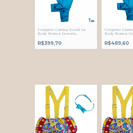
Conjunto Camisa Social ou
Conjunto Camis
Body Branca Gravata
Body Branca Gr
Borboleta Galinha Pintadinha e
Borboleta e Su
Bermuda Esporte Fino Azul
Galinha Pintadi
R$399,70
R$489,60
Turquesa Índigo Trend
Esporte Fino Az
Índigo Trend