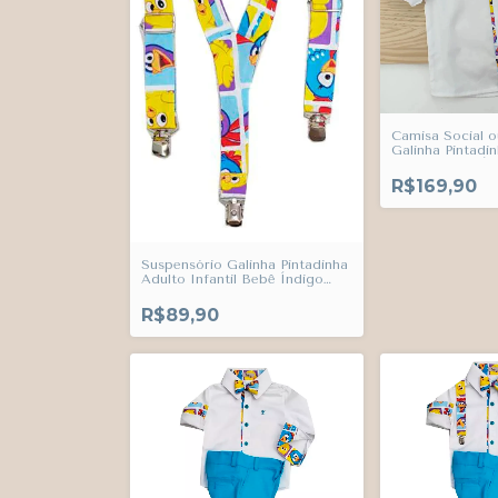
Camisa Social 
Galinha Pintadi
Infantil Bebê Í
R$169,90
Suspensório Galinha Pintadinha
Adulto Infantil Bebê Índigo
Trend
R$89,90