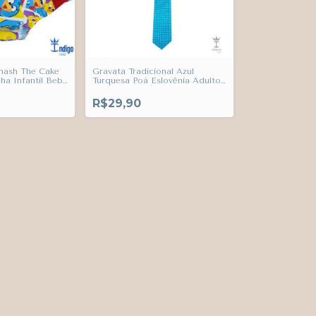
mash The Cake
Gravata Tradicional Azul
nha Infantil Bebê
Turquesa Poá Eslovênia Adulto
Infantil Bebê Índigo Trend
R$29,90