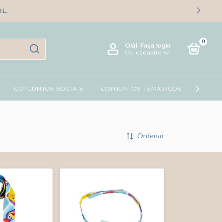
L.
0
Olá!
Faça login
Ou cadastre-se
CONJUNTOS SOCIAIS
CONJUNTOS TEMÁTICOS
KIT PA
Ordenar