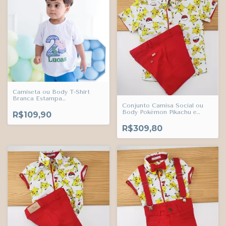
Camiseta ou Body T-Shirt
Branca Estampa
Personalizada Nome e Idade
Conjunto Camisa Social ou
da Criança Adulto Infantil
Body Pokémon Pikachu e
R$109,90
Bebê Índigo Trend
Bermuda Vermelha Esporte
Fino Índigo Trend
R$309,80