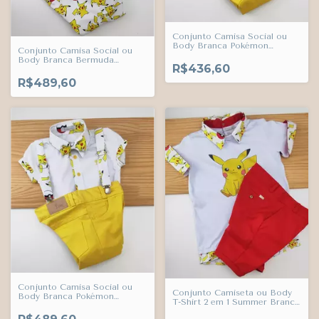
Conjunto Camisa Social ou
Body Branca Pokémon
Conjunto Camisa Social ou
Pikachu Bermuda Amarelo
Body Branca Bermuda
Gema Casual Babador ou
R$436,60
Esporte Fino Gravata
Bandana e Suspensório
Borboleta e Suspensório
R$489,60
Pokémon Pikachu Índigo
Pokémon Pikachu Índigo
Trend
Trend
Conjunto Camisa Social ou
Conjunto Camiseta ou Body
Body Branca Pokémon
T-Shirt 2 em 1 Summer Branca
Pikachu Bermuda Amarelo
Pikachu Pokémon e Bermuda
Gema Casual Gravata