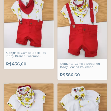
Conjunto Camisa Social ou
Body Branca Pokémon
Pikachu Bermuda Vermelha
Casual Babador ou Bandana e
R$436,60
Conjunto Camisa Social ou
Suspensório Pokémon Pikachu
Body Branca Pokémon
Índigo Trend
Pikachu Bermuda Casual e
Suspensório Vermelho e
R$386,60
Babador ou Bandana
Pokémon Pikachu Índigo
Trend