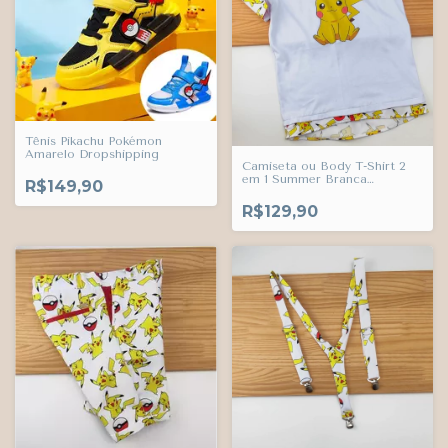
Tênis Pikachu Pokémon
Amarelo Dropshipping
Camiseta ou Body T-Shirt 2
em 1 Summer Branca
R$149,90
Pokémon Pikachu Adulto
Infantil Bebê Índigo Trend
R$129,90