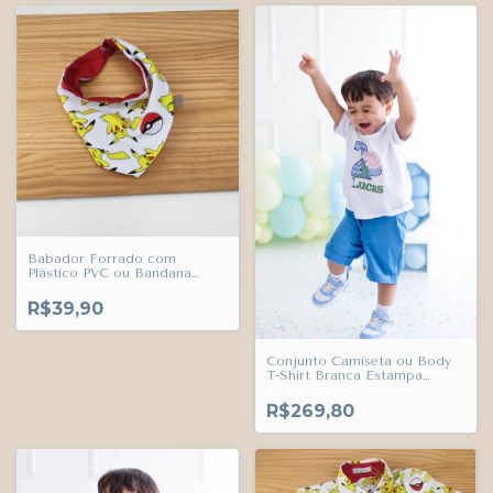
Babador Forrado com
Plástico PVC ou Bandana
Pokémon Pikachu Adulto
Infantil Bebê Índigo Trend
R$39,90
Conjunto Camiseta ou Body
T-Shirt Branca Estampa
Personalizada Nome e Idade
da Criança e Bermuda Azul
R$269,80
Maya Esporte Fino Índigo
Trend