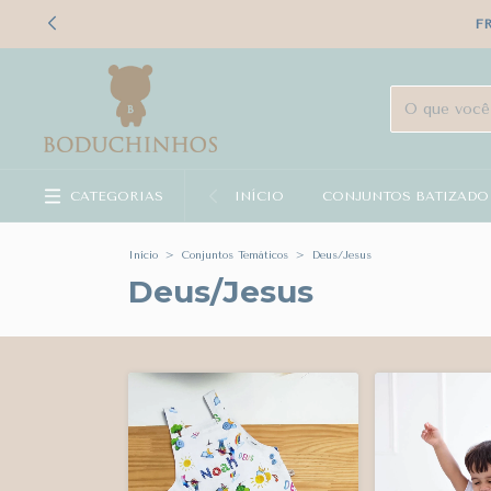
F
CATEGORIAS
INÍCIO
CONJUNTOS BATIZADO
Início
>
Conjuntos Temáticos
>
Deus/Jesus
Deus/Jesus