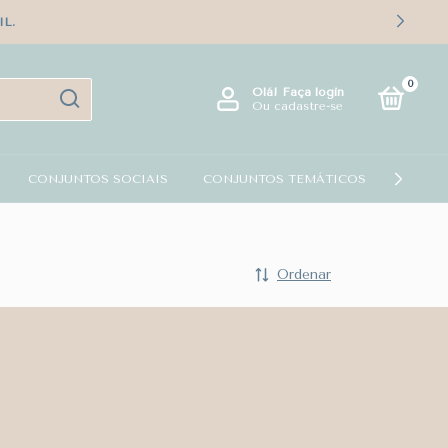
L.
0
Olá!
Faça login
Ou cadastre-se
CONJUNTOS SOCIAIS
CONJUNTOS TEMÁTICOS
KIT PA
Ordenar