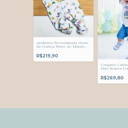
Jardineira Personalizada Nome
da Criança Pintor do Mundo
Oxfordine Importado
Estampado Infantil Bebê
R$219,90
Índigo Trend
Conjunto Camis
Shirt Branca E
Personalizada 
Criança e Berm
R$269,80
Esporte Fino Ín