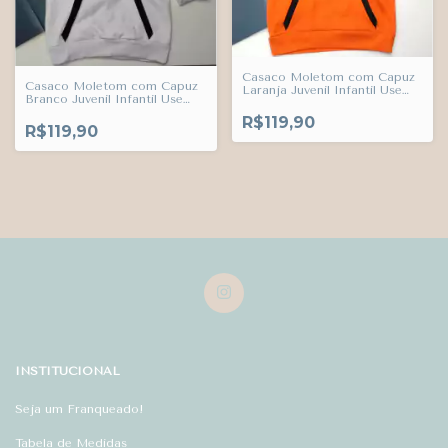
Casaco Moletom com Capuz
Casaco Moletom com Capuz
Laranja Juvenil Infantil Use
Branco Juvenil Infantil Use
Trends
Trends
R$119,90
R$119,90
INSTITUCIONAL
Seja um Franqueado!
Tabela de Medidas