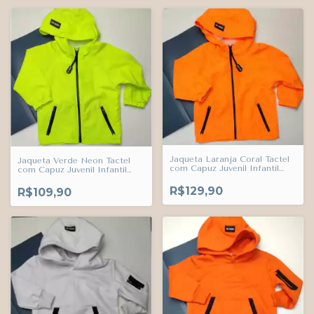
Jaqueta Laranja Coral Tactel
Jaqueta Verde Neon Tactel
com Capuz Juvenil Infantil
com Capuz Juvenil Infantil
Bebê Use Trends
Bebê Use Trends
R$129,90
R$109,90