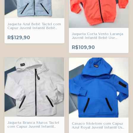
Jaqueta Azul Bebê Tactel com
Capuz Juvenil Infantil Bebê
Use Trends
Jaqueta Corta Vento Laranja
R$129,90
Juvenil Infantil Bebê Use
Trends
R$109,90
Jaqueta Branca Muros Tactel
Casaco Moletom com Capuz
com Capuz Juvenil Infantil
Azul Royal Juvenil Infantil Use
Bebê Use Trends
Trends