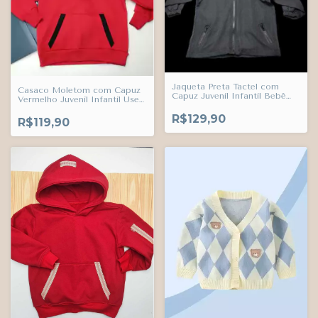
Jaqueta Preta Tactel com
Casaco Moletom com Capuz
Capuz Juvenil Infantil Bebê
Vermelho Juvenil Infantil Use
Use Trends
Trends
R$129,90
R$119,90