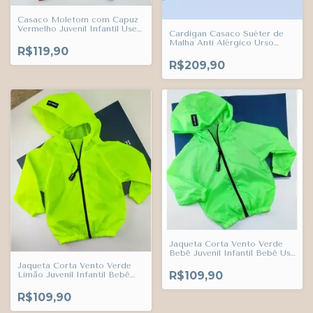
Casaco Moletom com Capuz
Vermelho Juvenil Infantil Use
Cardigan Casaco Suéter de
Trends
Malha Anti Alérgico Urso
R$119,90
Boduchinhos
R$209,90
Jaqueta Corta Vento Verde
Bebê Juvenil Infantil Bebê Use
Trends
Jaqueta Corta Vento Verde
R$109,90
Limão Juvenil Infantil Bebê
Use Trends
R$109,90