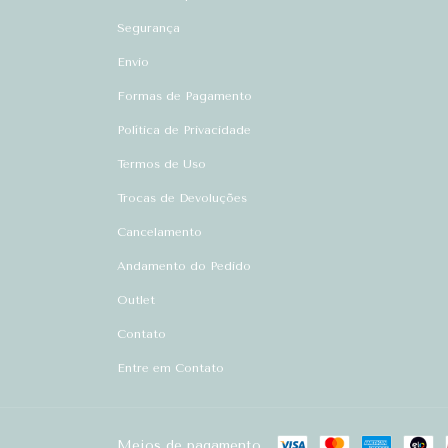
Segurança
Envio
Formas de Pagamento
Política de Privacidade
Termos de Uso
Trocas de Devoluções
Cancelamento
Andamento do Pedido
Outlet
Contato
Entre em Contato
Meios de pagamento