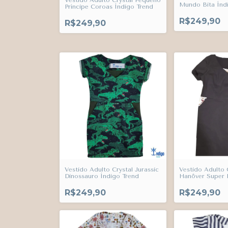
Vestido Adulto Crystal Pequeno
Mundo Bita Índ
Príncipe Coroas Índigo Trend
R$249,90
R$249,90
Vestido Adulto Crystal Jurassic
Vestido Adulto 
Dinossauro Índigo Trend
Hanôver Super 
Trend
R$249,90
R$249,90