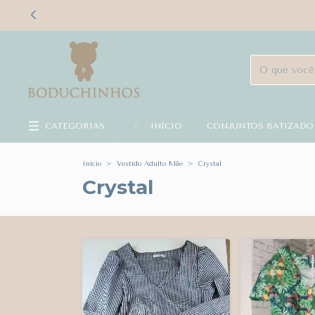
F
CATEGORIAS
INÍCIO
CONJUNTOS BATIZADO
Início
>
Vestido Adulto Mãe
>
Crystal
Crystal