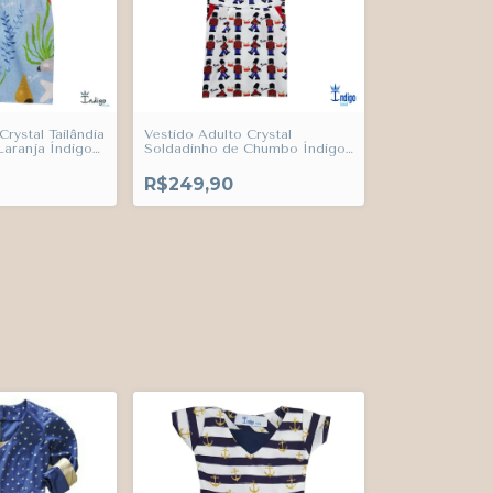
Crystal Tailândia
Vestido Adulto Crystal
aranja Índigo
Soldadinho de Chumbo Índigo
Trend
R$249,90