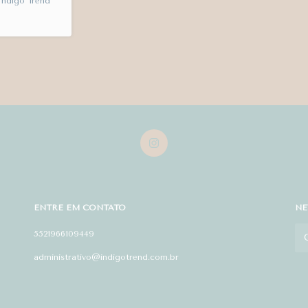
 Índigo Trend
ENTRE EM CONTATO
NE
5521966109449
administrativo@indigotrend.com.br