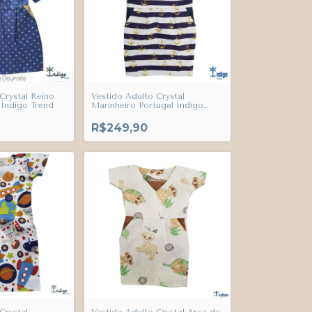
Crystal Reino
Vestido Adulto Crystal
Índigo Trend
Marinheiro Portugal Índigo
Trend
R$249,90