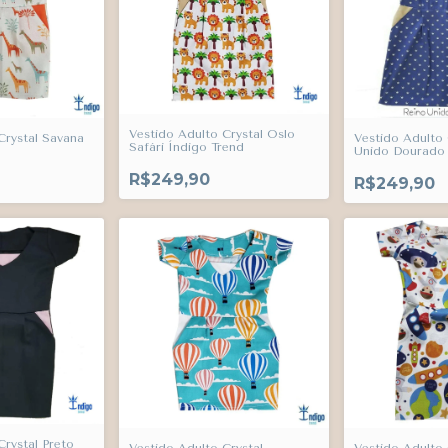
Vestido Adulto Crystal Oslo
Crystal Savana
Vestido Adulto 
Safári Índigo Trend
Unido Dourado 
R$249,90
R$249,90
Crystal Preto