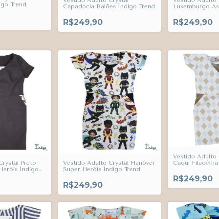
Vestido Adulto Crystal
Vestido Adulto 
igo Trend
Capadócia Balões Índigo Trend
Luxemburgo Ast
Trend
R$249,90
R$249,90
Vestido Adulto 
Caqui Filadélfi
Crystal Preto
Vestido Adulto Crystal Hanôver
Heróis Índigo
Super Heróis Índigo Trend
R$249,90
R$249,90