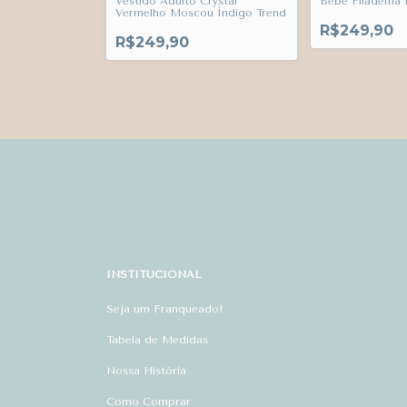
Bebê Filadélfia
Vestido Adulto Crystal
Vermelho Moscou Índigo Trend
R$249,90
R$249,90
INSTITUCIONAL
Seja um Franqueado!
Tabela de Medidas
Nossa História
Como Comprar