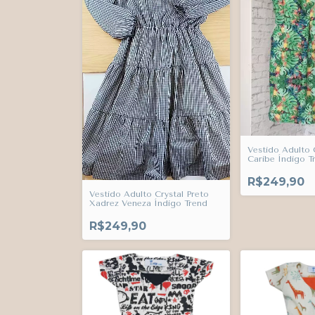
Vestido Adulto C
Caribe Índigo T
R$249,90
Vestido Adulto Crystal Preto
Xadrez Veneza Índigo Trend
R$249,90