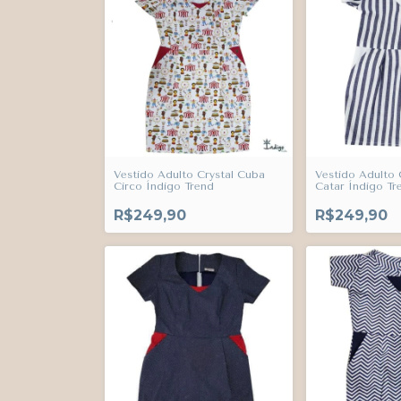
Vestido Adulto Crystal Cuba
Vestido Adulto 
Circo Índigo Trend
Catar Índigo Tr
R$249,90
R$249,90