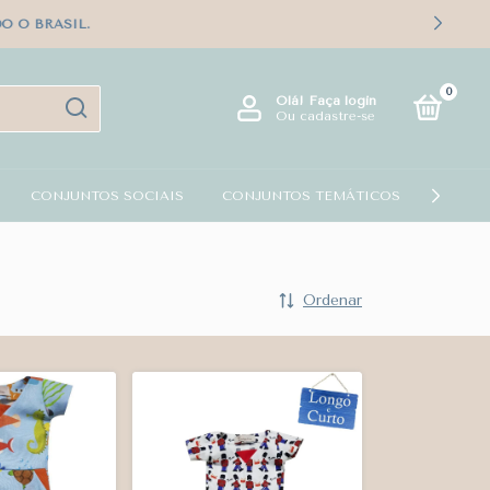
L.
0
Olá!
Faça login
Ou cadastre-se
CONJUNTOS SOCIAIS
CONJUNTOS TEMÁTICOS
KIT PA
Ordenar