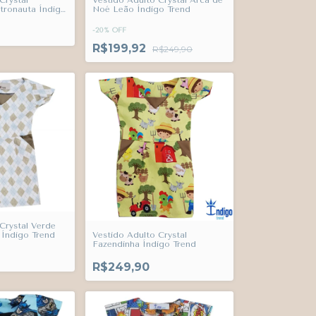
Crystal
Vestido Adulto Crystal Arca de
ronauta Índigo
Noé Leão Índigo Trend
-
20
%
OFF
R$199,92
R$249,90
Crystal Verde
a Índigo Trend
Vestido Adulto Crystal
Fazendinha Índigo Trend
R$249,90