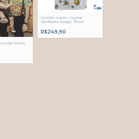
Vestido Adulto Crystal
Abelhinha Índigo Trend
R$249,90
Crystal África