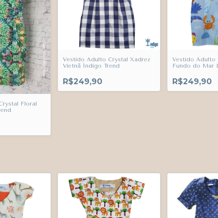
Vestido Adulto Crystal Xadrez
Vestido Adulto 
Vietnã Índigo Trend
Fundo do Mar L
Trend
R$249,90
R$249,90
rystal Floral
rend