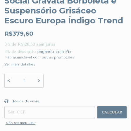
Social Gravata Borboleta e
Suspensório Grisáceo
Escuro Europa Índigo Trend
R$379,60
3
x
de
R$126,53
sem juros
3% de desconto
pagando com Pix
Não acumulável com outras promoções
Ver mais detalhes
ALTERAR CEP
Entregas para o CEP:
Meios de envio
CALCULAR
Não sei meu CEP